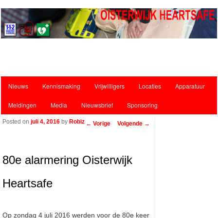
Hoofdmenu
Nieuws
Kennismaking
Vrijwilligers
Locaties
Apparatuur
Spring naar de primaire inhoud
Spring naar de secundaire inhoud
Meldingen
Media
Nieuwsbrief
Sponsoring
Posted on
juli 4, 2016
by
Robiz
Bericht navigatie
←
Vorige
Volgende
→
80e alarmering Oisterwijk
Heartsafe
Op zondag 4 juli 2016 werden voor de 80e keer