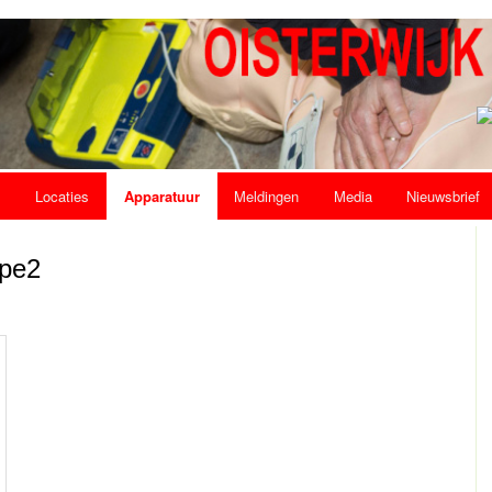
s
Locaties
Apparatuur
Meldingen
Media
Nieuwsbrief
ype2