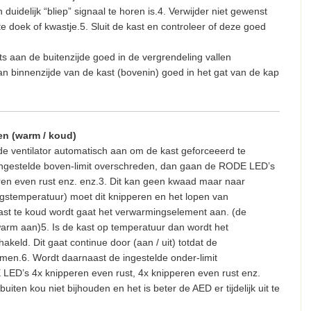
 duidelijk “bliep” signaal te horen is.4. Verwijder niet gewenst
hte doek of kwastje.5. Sluit de kast en controleer of deze goed
ts aan de buitenzijde goed in de vergrendeling vallen
 aan binnenzijde van de kast (bovenin) goed in het gat van de kap
n (warm / koud)
 de ventilator automatisch aan om de kast geforceeerd te
 ingestelde boven-limit overschreden, dan gaan de RODE LED’s
ren even rust enz. enz.3. Dit kan geen kwaad maar naar
ngstemperatuur) moet dit knipperen en het lopen van
kast te koud wordt gaat het verwarmingselement aan. (de
warm aan)5. Is de kast op temperatuur dan wordt het
eld. Dit gaat continue door (aan / uit) totdat de
en.6. Wordt daarnaast de ingestelde onder-limit
ED’s 4x knipperen even rust, 4x knipperen even rust enz.
ten kou niet bijhouden en het is beter de AED er tijdelijk uit te