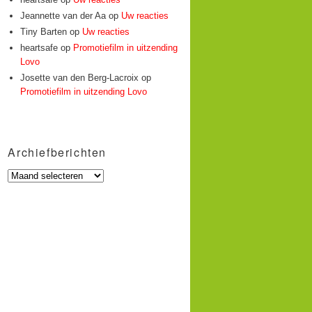
Jeannette van der Aa
op
Uw reacties
Tiny Barten
op
Uw reacties
heartsafe
op
Promotiefilm in uitzending
Lovo
Josette van den Berg-Lacroix
op
Promotiefilm in uitzending Lovo
Archiefberichten
Archiefberichten