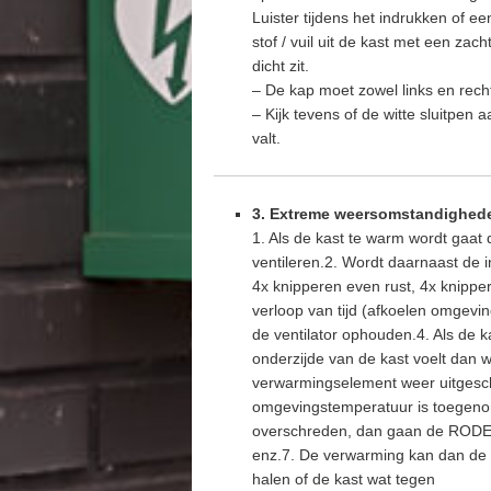
Luister tijdens het indrukken of een
stof / vuil uit de kast met een zac
dicht zit.
– De kap moet zowel links en rech
– Kijk tevens of de witte sluitpen
valt.
3. Extreme weersomstandighede
1. Als de kast te warm wordt gaat
ventileren.2. Wordt daarnaast de
4x knipperen even rust, 4x knippe
verloop van tijd (afkoelen omgevi
de ventilator ophouden.4. Als de 
onderzijde van de kast voelt dan 
verwarmingselement weer uitgeschak
omgevingstemperatuur is toegenom
overschreden, dan gaan de RODE L
enz.7. De verwarming kan dan de bui
halen of de kast wat tegen