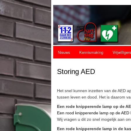
Hoofdmenu
Nieuws
Kennismaking
Vrijwilliger
Spring naar de primaire inhoud
Spring naar de secundaire inhoud
Storing AED
Het snel kunnen inzetten van de AED a
tussen leven en dood. Het is daarom van
Een rode knipperende lamp op de A
Een rood knipperende lamp op de AED
Wij vragen u dit zo snel mogelijk aan on
Een rode knipperende lamp in de kas