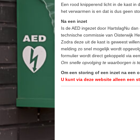
Een rood knipperend licht in de kast in
het verwarmen is en dat is dus geen sto
Na een inzet
Is de AED ingezet door HartslagNu dan 
technische commissie van Oisterwijk Hea
Zodra deze uit de kast is geweest wille
melding zo snel mogelijk wordt opgevolg
formulier wordt direct gekoppeld via ee
Om snelle opvolging te waarborgen is t
Om een storing of een inzet na een 
U kunt via deze website alleen een s