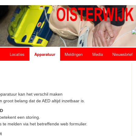
s
Locaties
Apparatuur
Meldingen
Media
Nieuwsbrief
pparatuur kan het verschil maken
 groot belang dat de AED altijd inzetbaar is.
ED
betekent een storing.
s te melden via het betreffende web formulier.
t