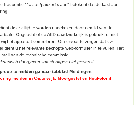
 de frequentie “4x aan/pauze/4x aan” betekent dat de kast aan
ring.
dient deze altijd te worden nagekeken door een lid van de
rtsafe. Ongeacht of de AED daadwerkelijk is gebruikt of niet.
n wij het apparaat controleren. Om ervoor te zorgen dat uw
d dient u het relevante beknopte web-formulier in te vullen. Het
n mail aan de technische commissie.
elefonisch doorgeven van storingen niet gewenst.
oproep te melden ga naar tabblad Meldingen.
toring melden in Oisterwijk, Moergestel en Heukelom!