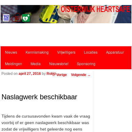
Hoofdmenu
Nieuws
Kennismaking
Vrijwilligers
Locaties
Apparatuur
Spring naar de primaire inhoud
Spring naar de secundaire inhoud
Meldingen
Media
Nieuwsbrief
Sponsoring
Posted on
april 27, 2016
by
Robiz
Bericht navigatie
←
Vorige
Volgende
→
Naslagwerk beschikbaar
Tijdens de cursusavonden kwam vaak de vraag
voorbij of er geen naslagwerk beschikbaar was
zodat de vrijwilligers het geleerde nog eens