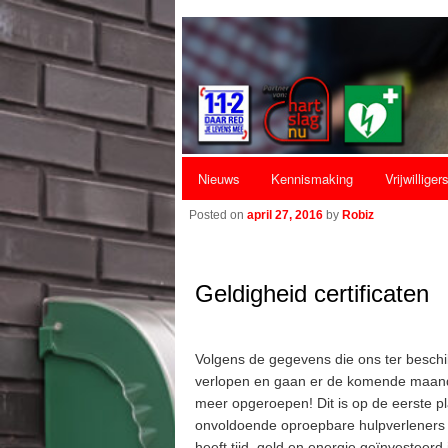
Hoofdmenu
Nieuws
Kennismaking
Vrijwilliger
Spring naar de primaire inhoud
Spring naar de secundaire inhoud
Posted on
april 27, 2016
by
Robiz
Geldigheid certificaten
Volgens de gegevens die ons ter beschik
verlopen en gaan er de komende maand
meer opgeroepen! Dit is op de eerste p
onvoldoende oproepbare hulpverleners i
heeft tijd, geld en energie geïnvesteerd