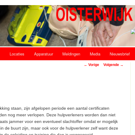
s
Locaties
Apparatuur
Meldingen
Media
Nieuwsbrief
Bericht navigatie
←
Vorige
Volgende
→
king staan, zijn afgelopen periode een aantal certificaten
en nog meer verlopen. Deze hulpverleners worden dan niet
laats jammer voor een eventueel slachtoffer omdat er mogelijk
n de buurt zijn, maar ook voor de hulpverlener zelf want deze
 in de opleiding en training die dan is weggegooid.