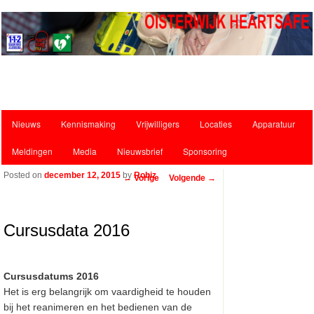
Hoofdmenu
Nieuws
Kennismaking
Vrijwilligers
Locaties
Apparatuur
Spring naar de primaire inhoud
Spring naar de secundaire inhoud
Meldingen
Media
Nieuwsbrief
Sponsoring
Posted on
december 12, 2015
by
Robiz
Bericht navigatie
←
Vorige
Volgende
→
Cursusdata 2016
Cursusdatums 2016
Het is erg belangrijk om vaardigheid te houden
bij het reanimeren en het bedienen van de