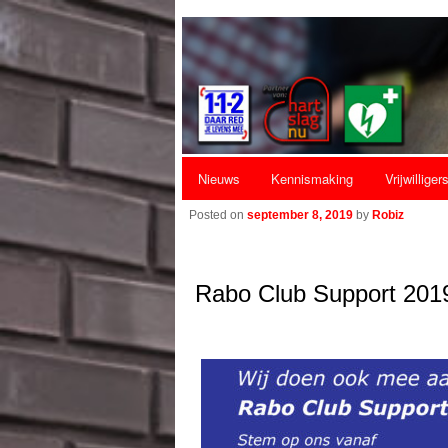
Hoofdmenu
Nieuws
Kennismaking
Vrijwilliger
Spring naar de primaire inhoud
Spring naar de secundaire inhoud
Posted on
september 8, 2019
by
Robiz
Rabo Club Support 201