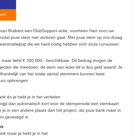
 van Brabant een ClubSupport actie, voorheen Hart voor uw
odat jouw stem niet verloren gaat. Met jouw stem op ons draag
 reanimatiepop die we hard nodig hebben voor onze cursussen.
m maar liefst € 200.000,- beschikbaar. Dit bedrag mogen de
jecten die meedoen; de stem van ieder lid is dus geld waard! Je
hankelijk van het totale aantal stemmers kunnen twee
euro opbrengen.
k én je hebt je in het verleden
krijgt dan automatisch kort voor de stemperiode een stemkaart
je in een andere plaats dan het project, als jouw bank maar in
n gevestigd is.
nk
nk maar je hebt je in het