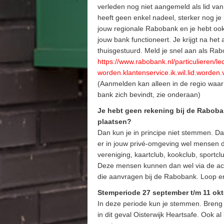
verleden nog niet aangemeld als lid van
heeft geen enkel nadeel, sterker nog je k
jouw regionale Rabobank en je hebt ook 
jouw bank functioneert. Je krijgt na he
thuisgestuurd. Meld je snel aan als Rabo
https://www.rabobank.nl/particulieren/le
worden.klantenservice.ik.wil.lid.worden
(Aanmelden kan alleen in de regio waar
bank zich bevindt, zie onderaan)
Je hebt geen rekening bij de Rabob
plaatsen?
Dan kun je in principe niet stemmen. Da
er in jouw privé-omgeving wel mensen di
vereniging, kaartclub, kookclub, sportc
Deze mensen kunnen dan wel via de ac
die aanvragen bij de Rabobank. Loop er
Stemperiode 27 september t/m 11 okt
In deze periode kun je stemmen. Breng 
in dit geval Oisterwijk Heartsafe. Ook al