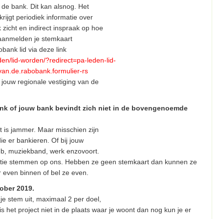
 de bank. Dit kan alsnog. Het
rijgt periodiek informatie over
zicht en indirect inspraak op hoe
t aanmelden je stemkaart
bank lid via deze link
den/lid-worden/?redirect=pa-leden-lid-
.van.de.rabobank.formulier-rs
 jouw regionale vestiging van de
ank of jouw bank bevindt zich niet in de bovengenoemde
t is jammer. Maar misschien zijn
e er bankieren. Of bij jouw
lub, muziekband, werk enzovoort.
tie stemmen op ons. Hebben ze geen stemkaart dan kunnen ze
 even binnen of bel ze even.
ober 2019.
je stem uit, maximaal 2 per doel,
 is het project niet in de plaats waar je woont dan nog kun je er