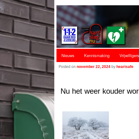
Hoofdmenu
Nieuws
Kennismaking
Vrijwilliger
Spring naar de primaire inhoud
Spring naar de secundaire inhoud
Posted on
november 22, 2024
by
heartsafe
Nu het weer kouder wor