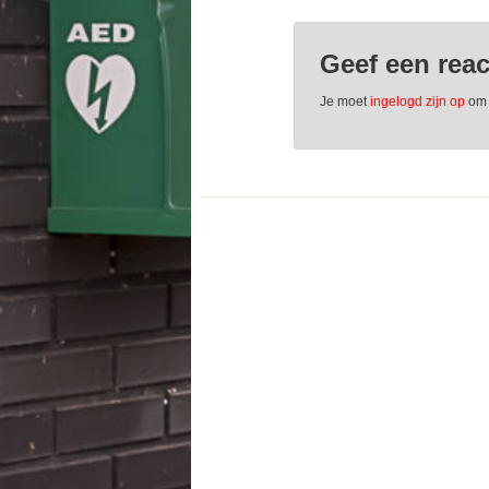
Geef een reac
Je moet
ingelogd zijn op
om 