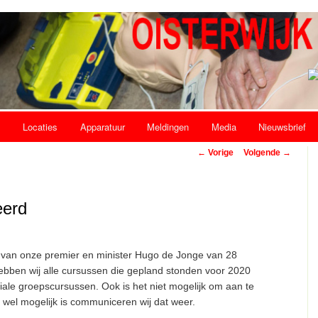
s
Locaties
Apparatuur
Meldingen
Media
Nieuwsbrief
Bericht navigatie
←
Vorige
Volgende
→
eerd
e van onze premier en minister Hugo de Jonge van 28
hebben wij alle cursussen die gepland stonden voor 2020
iale groepscursussen. Ook is het niet mogelijk om aan te
 wel mogelijk is communiceren wij dat weer.