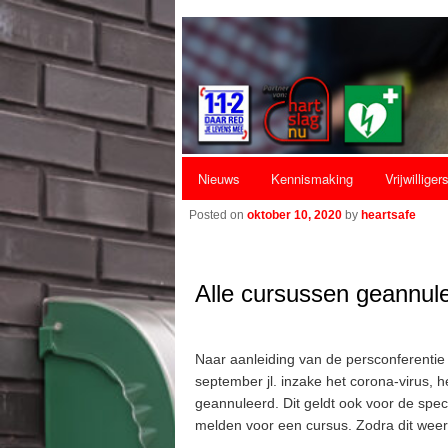
Hoofdmenu
Nieuws
Kennismaking
Vrijwilliger
Spring naar de primaire inhoud
Spring naar de secundaire inhoud
Posted on
oktober 10, 2020
by
heartsafe
Alle cursussen geannul
Naar aanleiding van de persconferenti
september jl. inzake het corona-virus, 
geannuleerd. Dit geldt ook voor de spec
melden voor een cursus. Zodra dit weer